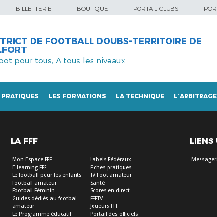
BILLETTERIE
BOUTIQUE
PORTAIL CLUBS
PORT
STRICT DE FOOTBALL DOUBS-TERRITOIRE DE
LFORT
foot pour tous, A tous les niveaux
 PRATIQUES
LES FORMATIONS
LA TECHNIQUE
L’ARBITRAGE
LA FFF
LIENS
Mon Espace FFF
Labels Fédéraux
Messageri
E-learning FFF
Fiches pratiques
Le football pour les enfants
TV Foot amateur
Football amateur
Santé
Football Féminin
Scores en direct
Guides dédiés au football
FFFTV
amateur
Joueurs FFF
Le Programme éducatif
Portail des officiels