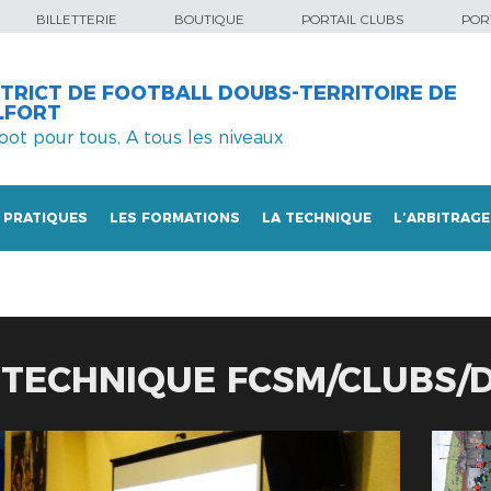
BILLETTERIE
BOUTIQUE
PORTAIL CLUBS
PORT
STRICT DE FOOTBALL DOUBS-TERRITOIRE DE
LFORT
foot pour tous, A tous les niveaux
 PRATIQUES
LES FORMATIONS
LA TECHNIQUE
L’ARBITRAGE
TECHNIQUE FCSM/CLUBS/D