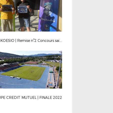
| PEF KOESIO | Remise n°2 Concours saisons 20/21-21/22
UPE CREDIT MUTUEL | FINALE 2022