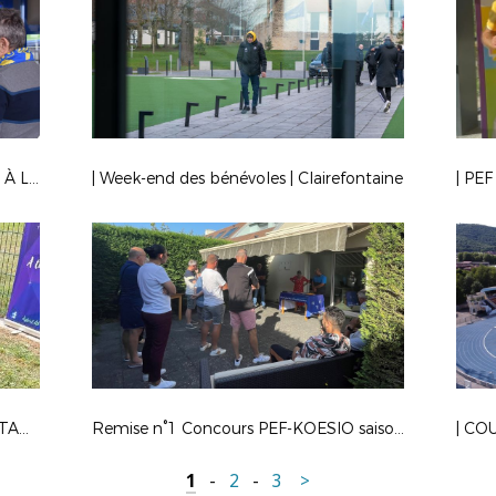
| RÉCOMPENSES | LES BÉNÉVOLES À L’HONNEUR AU STADE AUGUSTE BONAL !
| Week-end des bénévoles | Clairefontaine
| JOURNÉE NATIONALE DES DÉBUTANTS 2022 | RETOUR EN IMAGES
Remise n°1 Concours PEF-KOESIO saisons 20/21-21/22
| CO
1
-
2
-
3
>