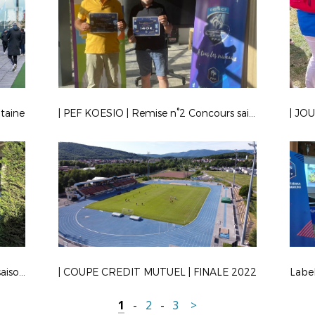
ntaine
| PEF KOESIO | Remise n°2 Concours saisons 20/21-21/22
Remise n°1 Concours PEF-KOESIO saisons 20/21-21/22
| COUPE CREDIT MUTUEL | FINALE 2022
Label
1
-
2
-
3
>