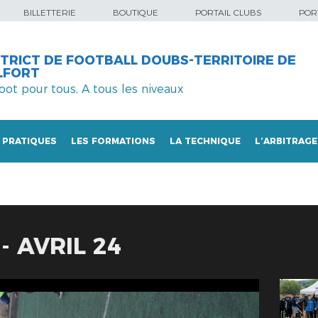
BILLETTERIE
BOUTIQUE
PORTAIL CLUBS
PORT
STRICT DE FOOTBALL DOUBS-TERRITOIRE DE
LFORT
foot pour tous, A tous les niveaux
 PRATIQUES
LES FORMATIONS
LA TECHNIQUE
L’ARBITRAGE
- AVRIL 24