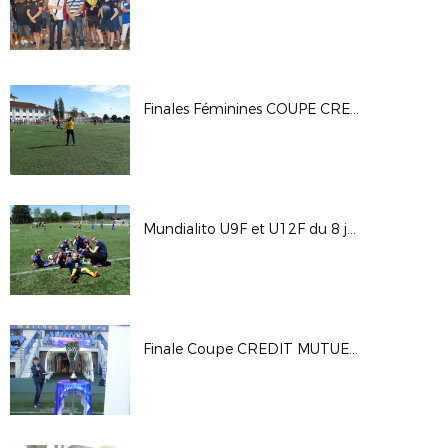
Finales Féminines COUPE CREDIT AGRICOLE U15F, U18F et Séniors F
Mundialito U9F et U12F du 8 juin 2019
Finale Coupe CREDIT MUTUEL - Mai 2019