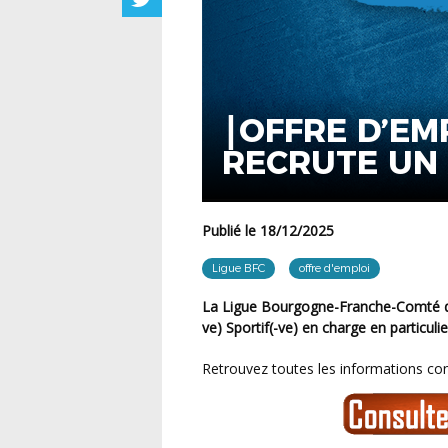
⎮OFFRE D’EM
RECRUTE UN ASSISTANT
ADMINISTRATI
Publié le 18/12/2025
Ligue BFC
offre d'emploi
La Ligue Bourgogne-Franche-Comté de Football recrute son futur Assistant(e) Administratif(-
ve) Sportif(-ve) en charge en particul
Retrouvez toutes les informations con