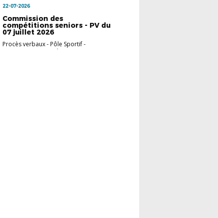
22-07-2026
Commission des
compétitions seniors - PV du
07 juillet 2026
Procès verbaux
-
Pôle Sportif -
Commission Compé...