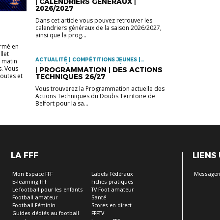
| CALENDRIERS GENERAUX |
ANIMATION | FORMATIONS
2026/2027
Dans cet article vous pouvez retrouver les
calendriers généraux de la saison 2026/2027,
ainsi que la prog...
ermé en
llet
ACTUALITÉ | COMPÉTITIONS JEUNES |
u matin
FÉMININES | FOOT ANIMATION | FOOT
s. Vous
| PROGRAMMATION | DES ACTIONS
ANIMATION | FORMATIONS | FUTSAL | PLAN DE
toutes et
TECHNIQUES 26/27
PERFORMANCE FÉDÉRAL | PROGRAMME
ÉDUCATIF FÉDÉRAL | U15 | U18
Vous trouverez la Programmation actuelle des
Actions Techniques du Doubs Territoire de
Belfort pour la sa...
LA FFF
LIENS
Mon Espace FFF
Labels Fédéraux
Messageri
E-learning FFF
Fiches pratiques
Le football pour les enfants
TV Foot amateur
Football amateur
Santé
Football Féminin
Scores en direct
Guides dédiés au football
FFFTV