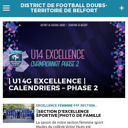
DISTRICT DE FOOTBALL DOUBS-
TERRITOIRE DE BELFORT
| U14G EXCELLENCE |
CALENDRIERS – PHASE 2
EXCELLENCE FÉMININE FFF SECTION
SPORTIVE
⎮SECTION D’EXCELLENCE
SPORTIVE⎮PHOTO DE FAMILLE
La saison de notre section féminine sport
études du collège Victor Hugo est