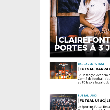
⎮CLAIREFON
PORTES À 3 
DE NOTRE DI
BARRAGES FUTSAL
⎮FUTSAL⎮BARRAG
Le Besançon Académie 
Comté de football, s’a
au FC Issole futsal club 
FUTSAL U18G
⎮FUTSAL U18G⎮L
Le Sporting Futsal Bes