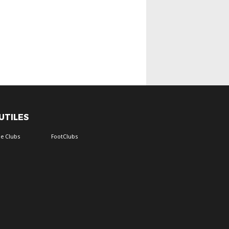
 UTILES
e Clubs
FootClubs