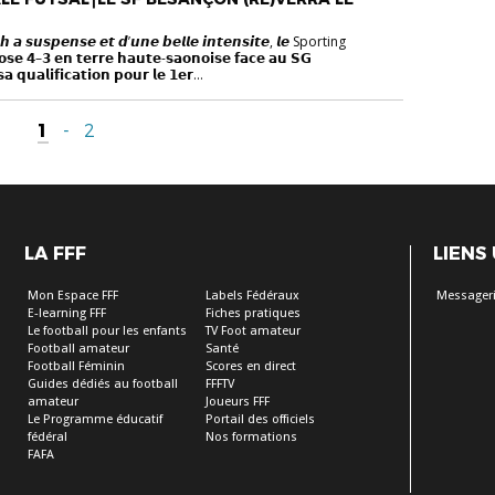
 𝙖 𝙨𝙪𝙨𝙥𝙚𝙣𝙨𝙚 𝙚𝙩 𝙙’𝙪𝙣𝙚 𝙗𝙚𝙡𝙡𝙚 𝙞𝙣𝙩𝙚𝙣𝙨𝙞𝙩𝙚, 𝙡𝙚 Sporting
𝟰–𝟯 𝗲𝗻 𝘁𝗲𝗿𝗿𝗲 𝗵𝗮𝘂𝘁𝗲-𝘀𝗮𝗼𝗻𝗼𝗶𝘀𝗲 𝗳𝗮𝗰𝗲 𝗮𝘂 𝗦𝗚
𝗮 𝗾𝘂𝗮𝗹𝗶𝗳𝗶𝗰𝗮𝘁𝗶𝗼𝗻 𝗽𝗼𝘂𝗿 𝗹𝗲 𝟭𝗲𝗿...
1
-
2
LA FFF
LIENS
Mon Espace FFF
Labels Fédéraux
Messageri
E-learning FFF
Fiches pratiques
Le football pour les enfants
TV Foot amateur
Football amateur
Santé
Football Féminin
Scores en direct
Guides dédiés au football
FFFTV
amateur
Joueurs FFF
Le Programme éducatif
Portail des officiels
fédéral
Nos formations
FAFA