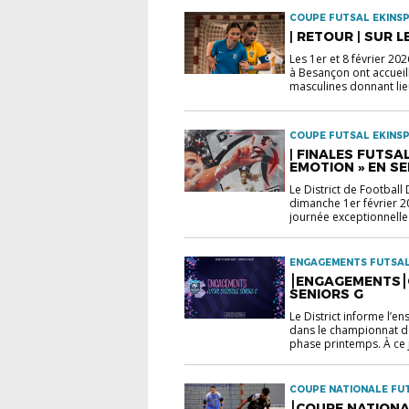
COUPE FUTSAL EKINS
| RETOUR | SUR 
Les 1er et 8 février 2
à Besançon ont accueill
masculines donnant lieu
COUPE FUTSAL EKINS
| FINALES FUTSA
EMOTION » EN SE
Le District de Footbal
dimanche 1er février 
journée exceptionnelle 
ENGAGEMENTS FUTSAL 
⎮ENGAGEMENTS⎮
SENIORS G
Le District informe l’e
dans le championnat dé
phase printemps. À ce j
COUPE NATIONALE FU
⎮COUPE NATIONA