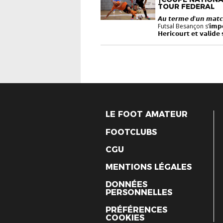
TOUR FEDERAL
𝘼𝙪 𝙩𝙚𝙧𝙢𝙚 𝙙’𝙪𝙣 𝙢𝙖𝙩𝙘
Futsal Besançon s’𝗶𝗺𝗽𝗼𝘀𝗲 
𝗛𝗲𝗿𝗶𝗰𝗼𝘂𝗿𝘁 𝗲𝘁 𝘃𝗮𝗹𝗶𝗱𝗲 
LE FOOT AMATEUR
FOOTCLUBS
CGU
MENTIONS LÉGALES
DONNÉES
PERSONNELLES
PRÉFÉRENCES
COOKIES