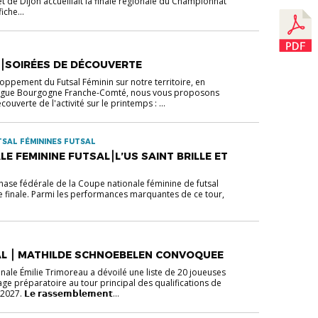
 de Dijon accueillait la finale régionale du Championnat
iche...
N⎮SOIRÉES DE DÉCOUVERTE
oppement du Futsal Féminin sur notre territoire, en
 Ligue Bourgogne Franche-Comté, nous vous proposons
ouverte de l'activité sur le printemps : ...
SAL FÉMININES FUTSAL
E FEMININE FUTSAL⎮L’US SAINT BRILLE ET
hase fédérale de la Coupe nationale féminine de futsal
de finale. Parmi les performances marquantes de ce tour,
AL ⎮ MATHILDE SCHNOEBELEN CONVOQUEE
nale Émilie Trimoreau a dévoilé une liste de 20 joueuses
ge préparatoire au tour principal des qualifications de
7. 𝗟𝗲 𝗿𝗮𝘀𝘀𝗲𝗺𝗯𝗹𝗲𝗺𝗲𝗻𝘁...