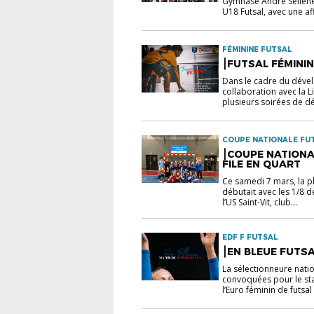
Gymnase André Sellenet
U18 Futsal, avec une aff
FÉMININE FUTSAL
⎮FUTSAL FÉMINI
Dans le cadre du dével
collaboration avec la
plusieurs soirées de déc
COUPE NATIONALE FUT
⎮COUPE NATIONAL
FILE EN QUART
Ce samedi 7 mars, la p
débutait avec les 1/8 
l’US Saint-Vit, club...
EDF F FUTSAL
⎮EN BLEUE FUTS
La sélectionneure natio
convoquées pour le sta
l’Euro féminin de futsal 202