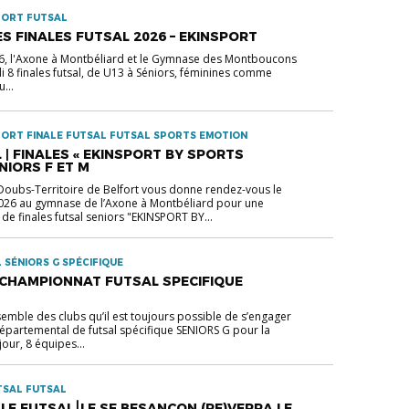
PORT FUTSAL
LES FINALES FUTSAL 2026 – EKINSPORT
026, l'Axone à Montbéliard et le Gymnase des Montboucons
i 8 finales futsal, de U13 à Séniors, féminines comme
...
PORT FINALE FUTSAL FUTSAL SPORTS EMOTION
L | FINALES « EKINSPORT BY SPORTS
NIORS F ET M
l Doubs-Territoire de Belfort vous donne rendez-vous le
2026 au gymnase de l’Axone à Montbéliard pour une
de finales futsal seniors "EKINSPORT BY...
SÉNIORS G SPÉCIFIQUE
CHAMPIONNAT FUTSAL SPECIFIQUE
nsemble des clubs qu’il est toujours possible de s’engager
partemental de futsal spécifique SENIORS G pour la
our, 8 équipes...
TSAL FUTSAL
LE FUTSAL⎮LE SF BESANÇON (RE)VERRA LE