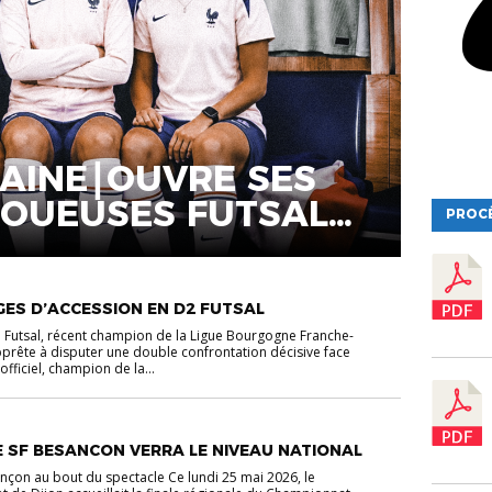
TAINE⎮OUVRE SES
JOUEUSES FUTSAL
PROC
STRICT
ES D’ACCESSION EN D2 FUTSAL
Futsal, récent champion de la Ligue Bourgogne Franche-
pprête à disputer une double confrontation décisive face
officiel, champion de la...
E SF BESANCON VERRA LE NIVEAU NATIONAL
ançon au bout du spectacle Ce lundi 25 mai 2026, le